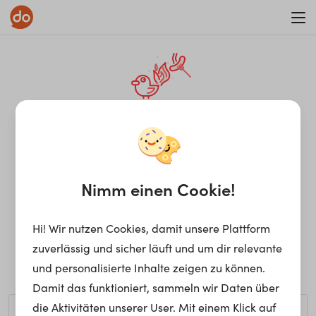
WAR ON ERRORISM
¡Ay, caramba! Seite nicht
gefunden.
Nimm einen Cookie!
Hi! Wir nutzen Cookies, damit unsere Plattform
Ups, die gewünschte Seite kann nicht gefunden werden.
zuverlässig und sicher läuft und um dir relevante
Möchtest du nach einem bestimmten Begriff suchen?
und personalisierte Inhalte zeigen zu können.
Damit das funktioniert, sammeln wir Daten über
die Aktivitäten unserer User. Mit einem Klick auf