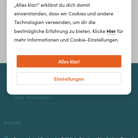
„Alles klar!“ erklärst du dich damit
einverstanden, dass wir Cookies und andere
Homepage
Technologien verwenden, um dir die
Hier
bestmögliche Erfahrung zu bieten. Klicke
für
mehr Informationen und Cookie-Einstellungen.
Alles klar!
Einstellungen
whatchado
Über whatchado
Kontakt