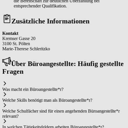
die Bereitschaft zur deutlichen Überzahlung bei
entsprechender Qualifikation.
Zusätzliche Informationen
Kontakt
Kremser Gasse 20
3100 St. Pölten
Marie-Therese Schleritzko
Über Bü­ro­an­ge­stell­te: Häufig gestellte
Fragen
Was macht ein Bü­ro­an­ge­stell­te*r?
Welche Skills benötigt man als Bü­ro­an­ge­stell­te*r?
Welche Schulfächer sind für einen angehenden Bü­ro­an­ge­stell­te*r
relevant?
In welchen Tätigkeitsfeldern arbeiten Bü­ro­an­ge­stell­te*r?