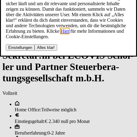
sicher läuft und um dir relevante und personalisierte Inhalte
zeigen zu können. Damit das funktioniert, sammeln wir Daten
über die Aktivitäten unserer User. Mit einem Klick auf „Alles
klar!“ erklärst du dich damit einverstanden, dass wir Cookies
und andere Technologien verwenden, um dir die bestmögliche
Erfahrung zu bieten. Klicke
Hier
für mehr Informationen und
Cookie-Einstellungen.
Einstellungen
Alles klar!
Se­kre­tär:in bei E­CO­VIS ­Schol­
ler un­d ­Part­ner ­Steu­er­be­ra­
tungs­ge­sell­schaf­t m.b.H.
Vollzeit
Home Office:
Teilweise möglich
Einstiegsgehalt:
€ 2.340 null pro Monat
Berufserfahrung:
0-2 Jahre