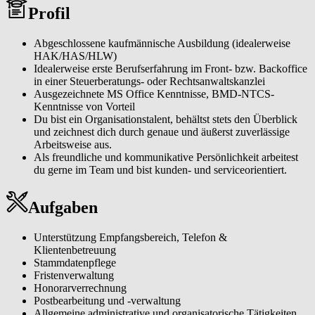
Profil
Österreich suchen wir laufend engagierte neue Kolleginnen und
Kollegen, die ein abwechslungsreiches Aufgabengebiet in einem
modernen Arbeitsumfeld schätzen.
Abgeschlossene kaufmännische Ausbildung (idealerweise
HAK/HAS/HLW)
Idealerweise erste Berufserfahrung im Front- bzw. Backoffice
in einer Steuerberatungs- oder Rechtsanwaltskanzlei
Ausgezeichnete MS Office Kenntnisse, BMD-NTCS-
Kenntnisse von Vorteil
Du bist ein Organisationstalent, behältst stets den Überblick
und zeichnest dich durch genaue und äußerst zuverlässige
Arbeitsweise aus.
Als freundliche und kommunikative Persönlichkeit arbeitest
du gerne im Team und bist kunden- und serviceorientiert.
Aufgaben
Unterstützung Empfangsbereich, Telefon &
Klientenbetreuung
Stammdatenpflege
Fristenverwaltung
Honorarverrechnung
Postbearbeitung und -verwaltung
Allgemeine administrative und organisatorische Tätigkeiten