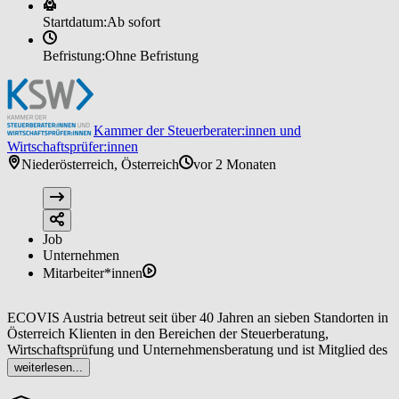
Startdatum:
Ab sofort
Befristung:
Ohne Befristung
Kammer der Steuerberater:innen und
Wirtschaftsprüfer:innen
Niederösterreich, Österreich
vor 2 Monaten
Job
Unternehmen
Mitarbeiter*innen
ECOVIS Austria betreut seit über 40 Jahren an sieben Standorten in
Österreich Klienten in den Bereichen der Steuerberatung,
Wirtschaftsprüfung und Unternehmensberatung und ist Mitglied des
weltweiten ECOVIS-Netzwerkes.
weiterlesen...
Als stark expandierende Kanzleigruppe mit rund 200 Mitarbeitern in