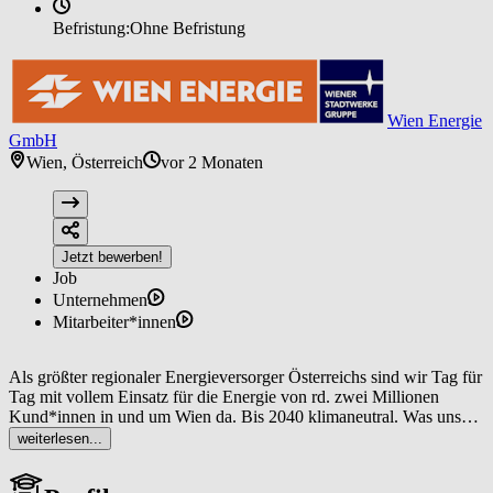
Befristung:
Ohne Befristung
Wien Energie
GmbH
Wien, Österreich
vor 2 Monaten
Jetzt bewerben!
Job
Unternehmen
Mitarbeiter*innen
Als größter regionaler Energieversorger Österreichs sind wir Tag für
Tag mit vollem Einsatz für die Energie von rd. zwei Millionen
Kund*innen in und um Wien da. Bis 2040 klimaneutral. Was uns
dabei antreibt? Der Wunsch, etwas Sinnvolles zu tun – für die Stadt,
weiterlesen...
in der wir leben. Gestalte auch du im #TeamWienEnergie die
Energiezukunft aktiv mit: Deine Energie für Wiens Energie.