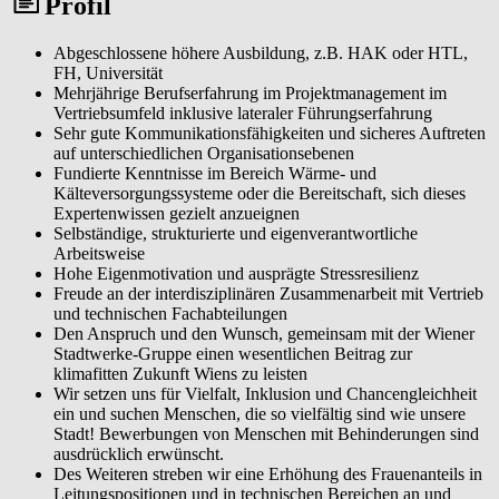
Profil
Abgeschlossene höhere Ausbildung, z.B. HAK oder HTL,
FH, Universität
Mehrjährige Berufserfahrung im Projektmanagement im
Vertriebsumfeld inklusive lateraler Führungserfahrung
Sehr gute Kommunikationsfähigkeiten und sicheres Auftreten
auf unterschiedlichen Organisationsebenen
Fundierte Kenntnisse im Bereich Wärme- und
Kälteversorgungssysteme oder die Bereitschaft, sich dieses
Expertenwissen gezielt anzueignen
Selbständige, strukturierte und eigenverantwortliche
Arbeitsweise
Hohe Eigenmotivation und ausprägte Stressresilienz
Freude an der interdisziplinären Zusammenarbeit mit Vertrieb
und technischen Fachabteilungen
Den Anspruch und den Wunsch, gemeinsam mit der Wiener
Stadtwerke-Gruppe einen wesentlichen Beitrag zur
klimafitten Zukunft Wiens zu leisten
Wir setzen uns für Vielfalt, Inklusion und Chancengleichheit
ein und suchen Menschen, die so vielfältig sind wie unsere
Stadt! Bewerbungen von Menschen mit Behinderungen sind
ausdrücklich erwünscht.
Des Weiteren streben wir eine Erhöhung des Frauenanteils in
Leitungspositionen und in technischen Bereichen an und