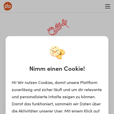
WAR ON ERRORISM
¡Ay, caramba! Seite nicht
gefunden.
Nimm einen Cookie!
Hi! Wir nutzen Cookies, damit unsere Plattform
Ups, die gewünschte Seite kann nicht gefunden werden.
zuverlässig und sicher läuft und um dir relevante
Möchtest du nach einem bestimmten Begriff suchen?
und personalisierte Inhalte zeigen zu können.
Damit das funktioniert, sammeln wir Daten über
die Aktivitäten unserer User. Mit einem Klick auf