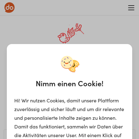
WAR ON ERRORISM
¡Ay, caramba! Seite nicht
gefunden.
Nimm einen Cookie!
Hi! Wir nutzen Cookies, damit unsere Plattform
Ups, die gewünschte Seite kann nicht gefunden werden.
zuverlässig und sicher läuft und um dir relevante
Möchtest du nach einem bestimmten Begriff suchen?
und personalisierte Inhalte zeigen zu können.
Damit das funktioniert, sammeln wir Daten über
die Aktivitäten unserer User. Mit einem Klick auf