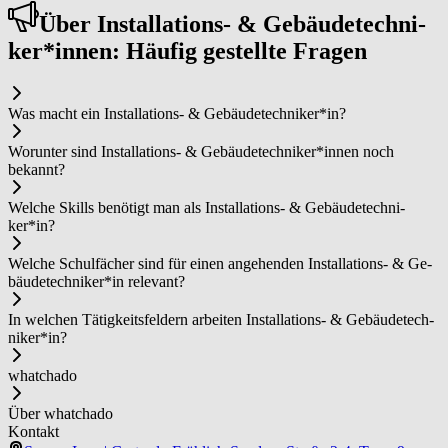
Über In­stal­la­ti­ons­- & ­Ge­bäu­de­tech­ni­
ker*in­nen: Häufig gestellte Fragen
Was macht ein In­stal­la­ti­ons­- & ­Ge­bäu­de­tech­ni­ker*in?
Worunter sind In­stal­la­ti­ons­- & ­Ge­bäu­de­tech­ni­ker*in­nen noch
bekannt?
Welche Skills benötigt man als In­stal­la­ti­ons­- & ­Ge­bäu­de­tech­ni­
ker*in?
Welche Schulfächer sind für einen angehenden In­stal­la­ti­ons­- & ­Ge­
bäu­de­tech­ni­ker*in relevant?
In welchen Tätigkeitsfeldern arbeiten In­stal­la­ti­ons­- & ­Ge­bäu­de­tech­
ni­ker*in?
whatchado
Über whatchado
Kontakt