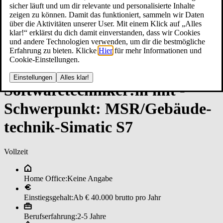
sicher läuft und um dir relevante und personalisierte Inhalte
zeigen zu können. Damit das funktioniert, sammeln wir Daten
über die Aktivitäten unserer User. Mit einem Klick auf „Alles
klar!“ erklärst du dich damit einverstanden, dass wir Cookies
und andere Technologien verwenden, um dir die bestmögliche
Erfahrung zu bieten. Klicke
Hier
für mehr Informationen und
Cookie-Einstellungen.
Einstellungen
Alles klar!
Soft­ware­tech­ni­ker:in ­mit ­
Schwer­punk­t: MS­R/­Ge­bäu­de­
tech­ni­k-­Si­ma­tic S7
Vollzeit
Home Office:
Keine Angabe
Einstiegsgehalt:
Ab € 40.000 brutto pro Jahr
Berufserfahrung:
2-5 Jahre