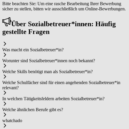
Bitte beachten Sie: Um eine rasche Bearbeitung Ihrer Bewerbung
sicher zu stellen, bitten wir ausschließlich um Online-Bewerbungen.
Über So­zi­al­be­treu­er*in­nen: Häufig
gestellte Fragen
Was macht ein So­zi­al­be­treu­er*in?
Worunter sind So­zi­al­be­treu­er*in­nen noch bekannt?
Welche Skills benötigt man als So­zi­al­be­treu­er*in?
Welche Schulfächer sind für einen angehenden So­zi­al­be­treu­er*in
relevant?
In welchen Tätigkeitsfeldern arbeiten So­zi­al­be­treu­er*in?
Welche ähnlichen Berufe gibt es?
whatchado