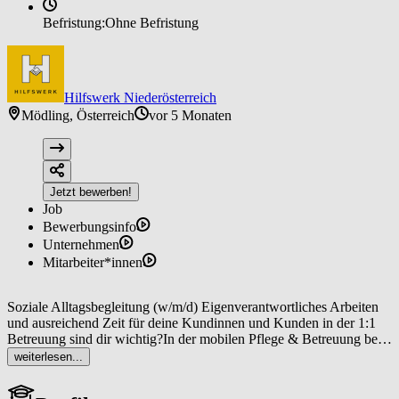
Befristung:
Ohne Befristung
Hilfswerk Niederösterreich
Mödling, Österreich
vor 5 Monaten
Jetzt bewerben!
Job
Bewerbungsinfo
Unternehmen
Mitarbeiter*innen
Soziale Alltagsbegleitung (w/m/d) Eigenverantwortliches Arbeiten
und ausreichend Zeit für deine Kundinnen und Kunden in der 1:1
Betreuung sind dir wichtig?In der mobilen Pflege & Betreuung beim
Hilfswerk Niederösterreich sitzt du selbst am Steuer!Werde auch du
weiterlesen...
Teil unseres Teams! In Mödling bieten wir ab sofort die Jobposition
Soziale Alltagsbegleitung (w/m/d)