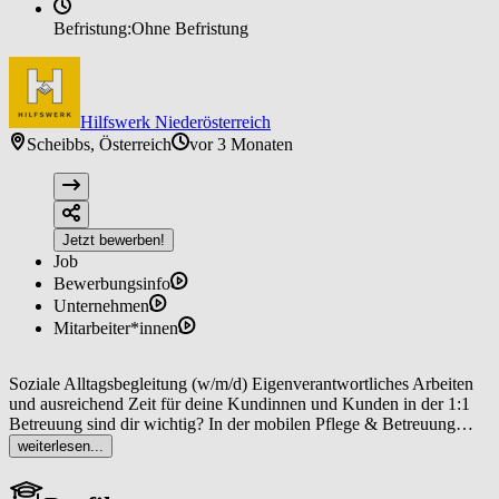
Befristung:
Ohne Befristung
Hilfswerk Niederösterreich
Scheibbs, Österreich
vor 3 Monaten
Jetzt bewerben!
Job
Bewerbungsinfo
Unternehmen
Mitarbeiter*innen
Soziale Alltagsbegleitung (w/m/d) Eigenverantwortliches Arbeiten
und ausreichend Zeit für deine Kundinnen und Kunden in der 1:1
Betreuung sind dir wichtig? In der mobilen Pflege & Betreuung
beim Hilfswerk Niederösterreich sitzt du selbst am Steuer! Werde
weiterlesen...
auch du Teil unseres Teams! In Ötscherland bieten wir ab Juli die
Jobposition Soziale Alltagsbegleitung (w/m/d)