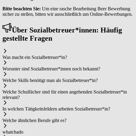
Bitte beachten Sie:
Um eine rasche Bearbeitung Ihrer Bewerbung
sicher zu stellen, bitten wir ausschließlich um Online-Bewerbungen.
Über So­zi­al­be­treu­er*in­nen: Häufig
gestellte Fragen
Was macht ein So­zi­al­be­treu­er*in?
Worunter sind So­zi­al­be­treu­er*in­nen noch bekannt?
Welche Skills benötigt man als So­zi­al­be­treu­er*in?
Welche Schulfächer sind für einen angehenden So­zi­al­be­treu­er*in
relevant?
In welchen Tätigkeitsfeldern arbeiten So­zi­al­be­treu­er*in?
Welche ähnlichen Berufe gibt es?
whatchado