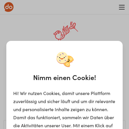
WAR ON ERRORISM
¡Ay, caramba! Seite nicht
gefunden.
Nimm einen Cookie!
Hi! Wir nutzen Cookies, damit unsere Plattform
Ups, die gewünschte Seite kann nicht gefunden werden.
zuverlässig und sicher läuft und um dir relevante
Möchtest du nach einem bestimmten Begriff suchen?
und personalisierte Inhalte zeigen zu können.
Damit das funktioniert, sammeln wir Daten über
die Aktivitäten unserer User. Mit einem Klick auf