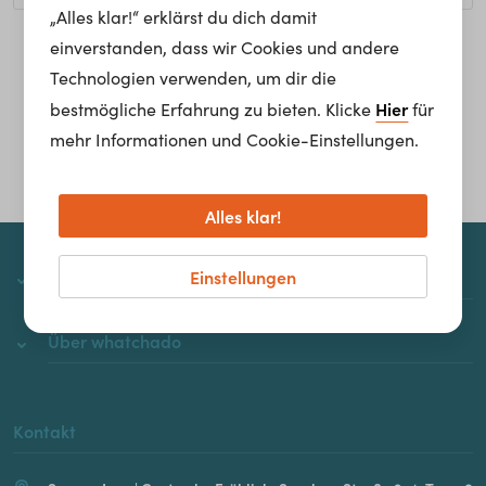
„Alles klar!“ erklärst du dich damit
einverstanden, dass wir Cookies und andere
Homepage
Technologien verwenden, um dir die
Hier
bestmögliche Erfahrung zu bieten. Klicke
für
mehr Informationen und Cookie-Einstellungen.
Alles klar!
Einstellungen
whatchado
Über whatchado
Kontakt