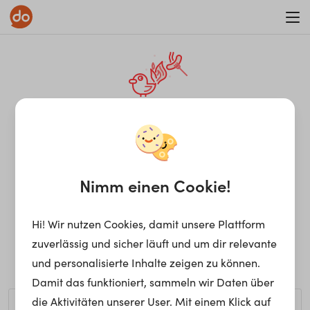
WAR ON ERRORISM
¡Ay, caramba! Seite nicht
gefunden.
Nimm einen Cookie!
Hi! Wir nutzen Cookies, damit unsere Plattform
Ups, die gewünschte Seite kann nicht gefunden werden.
zuverlässig und sicher läuft und um dir relevante
Möchtest du nach einem bestimmten Begriff suchen?
und personalisierte Inhalte zeigen zu können.
Damit das funktioniert, sammeln wir Daten über
die Aktivitäten unserer User. Mit einem Klick auf