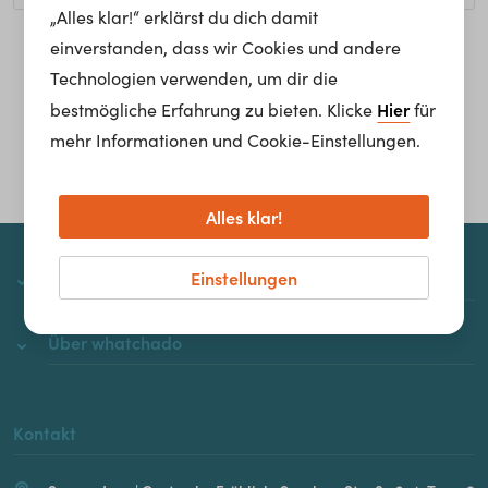
„Alles klar!“ erklärst du dich damit
einverstanden, dass wir Cookies und andere
Homepage
Technologien verwenden, um dir die
Hier
bestmögliche Erfahrung zu bieten. Klicke
für
mehr Informationen und Cookie-Einstellungen.
Alles klar!
Einstellungen
whatchado
Über whatchado
Kontakt