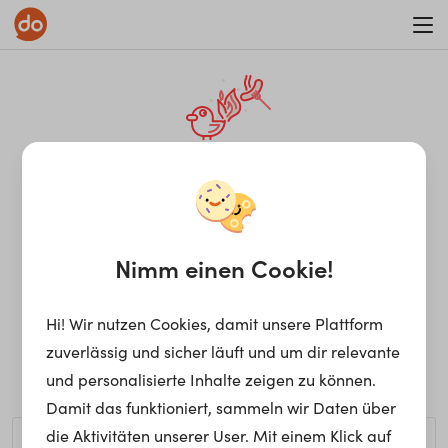
WAR ON ERRORISM
¡Ay, caramba! Seite nicht
gefunden.
Nimm einen Cookie!
Hi! Wir nutzen Cookies, damit unsere Plattform
Ups, die gewünschte Seite kann nicht gefunden werden.
zuverlässig und sicher läuft und um dir relevante
Möchtest du nach einem bestimmten Begriff suchen?
und personalisierte Inhalte zeigen zu können.
Damit das funktioniert, sammeln wir Daten über
die Aktivitäten unserer User. Mit einem Klick auf