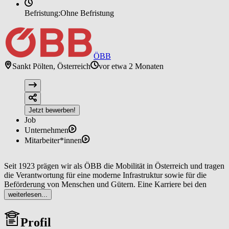
Befristung:
Ohne Befristung
ÖBB
Sankt Pölten, Österreich
vor etwa 2 Monaten
Jetzt bewerben!
Job
Unternehmen
Mitarbeiter*innen
Seit 1923 prägen wir als ÖBB die Mobilität in Österreich und tragen
die Verantwortung für eine moderne Infrastruktur sowie für die
Beförderung von Menschen und Gütern. Eine Karriere bei den
ÖBB ist nicht nur vielfältig, sondern auch sinnstiftend: Als größtes
weiterlesen...
Klimaschutzunternehmen im Mobilitätssektor bewegen wir ganz
Österreich, treiben die österreichische Wirtschaft voran, fördern
Profil
Innovation und sind ein verlässlicher, verantwortungsbewusster