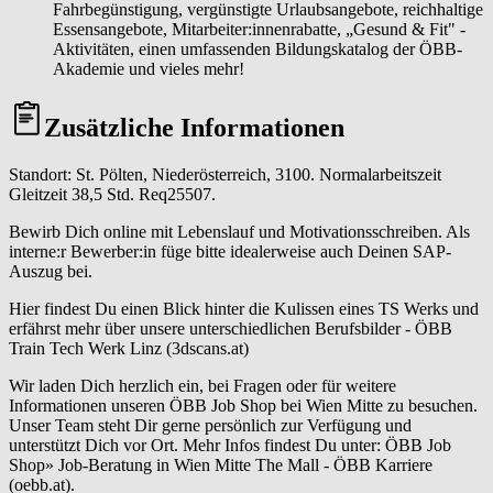
Fahrbegünstigung, vergünstigte Urlaubsangebote, reichhaltige
Essensangebote, Mitarbeiter:innenrabatte, „Gesund & Fit" -
Aktivitäten, einen umfassenden Bildungskatalog der ÖBB-
Akademie und vieles mehr!
Zusätzliche Informationen
Standort: St. Pölten, Niederösterreich, 3100. Normalarbeitszeit
Gleitzeit 38,5 Std. Req25507.
Bewirb Dich online mit Lebenslauf und Motivationsschreiben. Als
interne:r Bewerber:in füge bitte idealerweise auch Deinen SAP-
Auszug bei.
Hier findest Du einen Blick hinter die Kulissen eines TS Werks und
erfährst mehr über unsere unterschiedlichen Berufsbilder - ÖBB
Train Tech Werk Linz (3dscans.at)
Wir laden Dich herzlich ein, bei Fragen oder für weitere
Informationen unseren ÖBB Job Shop bei Wien Mitte zu besuchen.
Unser Team steht Dir gerne persönlich zur Verfügung und
unterstützt Dich vor Ort. Mehr Infos findest Du unter: ÖBB Job
Shop» Job-Beratung in Wien Mitte The Mall - ÖBB Karriere
(oebb.at).