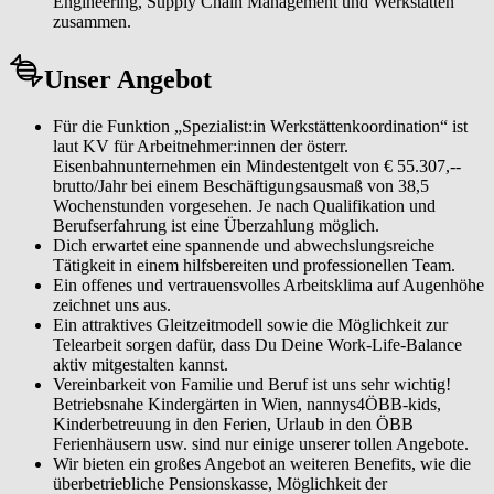
Engineering, Supply Chain Management und Werkstätten
zusammen.
Unser Angebot
Für die Funktion „Spezialist:in Werkstättenkoordination“ ist
laut KV für Arbeitnehmer:innen der österr.
Eisenbahnunternehmen ein Mindestentgelt von € 55.307,--
brutto/Jahr bei einem Beschäftigungsausmaß von 38,5
Wochenstunden vorgesehen. Je nach Qualifikation und
Berufserfahrung ist eine Überzahlung möglich.
Dich erwartet eine spannende und abwechslungsreiche
Tätigkeit in einem hilfsbereiten und professionellen Team.
Ein offenes und vertrauensvolles Arbeitsklima auf Augenhöhe
zeichnet uns aus.
Ein attraktives Gleitzeitmodell sowie die Möglichkeit zur
Telearbeit sorgen dafür, dass Du Deine Work-Life-Balance
aktiv mitgestalten kannst.
Vereinbarkeit von Familie und Beruf ist uns sehr wichtig!
Betriebsnahe Kindergärten in Wien, nannys4ÖBB-kids,
Kinderbetreuung in den Ferien, Urlaub in den ÖBB
Ferienhäusern usw. sind nur einige unserer tollen Angebote.
Wir bieten ein großes Angebot an weiteren Benefits, wie die
überbetriebliche Pensionskasse, Möglichkeit der