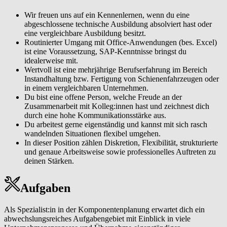
Arbeitgeber. Wir unterstützen unsere Mitarbeiter:innen bei ihrer
beruflichen und persönlichen Weiterentwicklung, setzen
Wir freuen uns auf ein Kennenlernen, wenn du eine
Maßnahmen für ihre Gesundheit und gemeinsam schaffen wir eine
abgeschlossene technische Ausbildung absolviert hast oder
Unternehmenskultur, die von Wertschätzung und respektvoller
eine vergleichbare Ausbildung besitzt.
Zusammenarbeit geprägt ist.
Routinierter Umgang mit Office-Anwendungen (bes. Excel)
ist eine Voraussetzung, SAP-Kenntnisse bringst du
Wir möchten neue Wege gehen. Und neue Wege schaffen. Heute.
idealerweise mit.
Für morgen. Für uns. Jetzt Teil des #TeamOEBB werden!
Wertvoll ist eine mehrjährige Berufserfahrung im Bereich
Instandhaltung bzw. Fertigung von Schienenfahrzeugen oder
in einem vergleichbaren Unternehmen.
Du bist eine offene Person, welche Freude an der
Zusammenarbeit mit Kolleg:innen hast und zeichnest dich
durch eine hohe Kommunikationsstärke aus.
Du arbeitest gerne eigenständig und kannst mit sich rasch
wandelnden Situationen flexibel umgehen.
In dieser Position zählen Diskretion, Flexibilität, strukturierte
und genaue Arbeitsweise sowie professionelles Auftreten zu
deinen Stärken.
Aufgaben
Als Spezialist:in in der Komponentenplanung erwartet dich ein
abwechslungsreiches Aufgabengebiet mit Einblick in viele