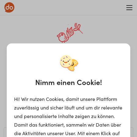
WAR ON ERRORISM
¡Ay, caramba! Seite nicht
gefunden.
Nimm einen Cookie!
Hi! Wir nutzen Cookies, damit unsere Plattform
Ups, die gewünschte Seite kann nicht gefunden werden.
zuverlässig und sicher läuft und um dir relevante
Möchtest du nach einem bestimmten Begriff suchen?
und personalisierte Inhalte zeigen zu können.
Damit das funktioniert, sammeln wir Daten über
die Aktivitäten unserer User. Mit einem Klick auf