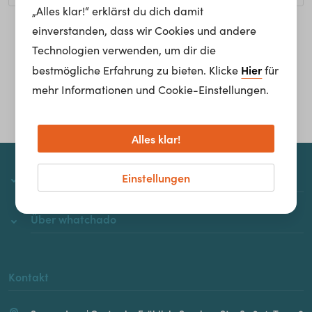
„Alles klar!“ erklärst du dich damit
einverstanden, dass wir Cookies und andere
Homepage
Technologien verwenden, um dir die
Hier
bestmögliche Erfahrung zu bieten. Klicke
für
mehr Informationen und Cookie-Einstellungen.
Alles klar!
Einstellungen
whatchado
Über whatchado
Kontakt