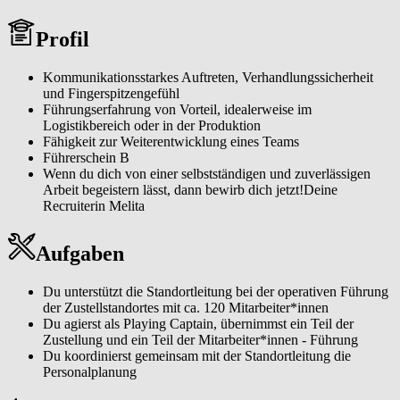
Standortleiter*in (w/m/d) bist du dafür verantwortlich, dass der
Betrieb vor Ort reibungslos funktioniert. Dabei hast du nicht nur die
Profil
Möglichkeit, immer wieder neue Wege zu gehen, sondern auch Teil
eines großen Netzwerks zu werden. Unser Team steht dir jederzeit
mit Rat und Tat zur Seite, ebenso wie moderne Technologien, die
Kommunikationsstarkes Auftreten, Verhandlungssicherheit
dir deine Arbeit erleichtern.
und Fingerspitzengefühl
Führungserfahrung von Vorteil, idealerweise im
Logistikbereich oder in der Produktion
Fähigkeit zur Weiterentwicklung eines Teams
Führerschein B
Wenn du dich von einer selbstständigen und zuverlässigen
Arbeit begeistern lässt, dann bewirb dich jetzt!Deine
Recruiterin Melita
Aufgaben
Du unterstützt die Standortleitung bei der operativen Führung
der Zustellstandortes mit ca. 120 Mitarbeiter*innen
Du agierst als Playing Captain, übernimmst ein Teil der
Zustellung und ein Teil der Mitarbeiter*innen - Führung
Du koordinierst gemeinsam mit der Standortleitung die
Personalplanung