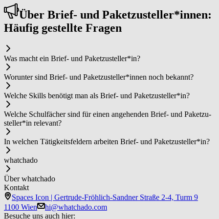
Über Brie­f- un­d ­Pa­ket­zu­stel­ler*in­nen:
Häufig gestellte Fragen
Was macht ein Brie­f- un­d ­Pa­ket­zu­stel­ler*in?
Worunter sind Brie­f- un­d ­Pa­ket­zu­stel­ler*in­nen noch bekannt?
Welche Skills benötigt man als Brie­f- un­d ­Pa­ket­zu­stel­ler*in?
Welche Schulfächer sind für einen angehenden Brie­f- un­d ­Pa­ket­zu­
stel­ler*in relevant?
In welchen Tätigkeitsfeldern arbeiten Brie­f- un­d ­Pa­ket­zu­stel­ler*in?
whatchado
Über whatchado
Kontakt
Spaces Icon | Gertrude-Fröhlich-Sandner Straße 2-4, Turm 9
1100 Wien
hi@whatchado.com
Besuche uns auch hier: