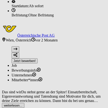
Startdatum:
Ab sofort
Befristung:
Ohne Befristung
Österreichische Post AG
Wien, Österreich
vor 2 Monaten
Jetzt bewerben!
Job
Bewerbungsinfo
Unternehmen
Mitarbeiter*innen
Das sind wirDu stehst gerne an der Spitze! Einsatzbereitschaft,
Eigenverantwortung und Tatendrang sind Motivator für dich, um
deine Ziele erreichen zu können. Dann bist du bei uns genau
richtig!Egal ob Personalwesen oder Fuhrpark, als Stellvertretung
weiterlesen...