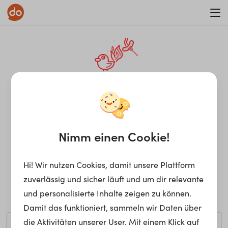
WAR ON ERRORISM
¡Ay, caramba! Seite nicht
gefunden.
Nimm einen Cookie!
Hi! Wir nutzen Cookies, damit unsere Plattform
Ups, die gewünschte Seite kann nicht gefunden werden.
zuverlässig und sicher läuft und um dir relevante
Möchtest du nach einem bestimmten Begriff suchen?
und personalisierte Inhalte zeigen zu können.
Damit das funktioniert, sammeln wir Daten über
die Aktivitäten unserer User. Mit einem Klick auf