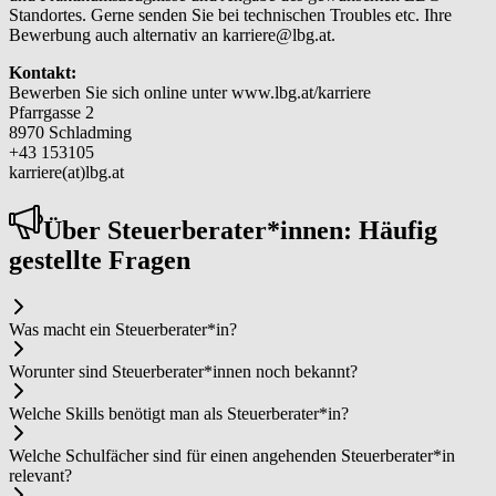
Standortes. Gerne senden Sie bei technischen Troubles etc. Ihre
Bewerbung auch alternativ an karriere@lbg.at.
Kontakt:
Bewerben Sie sich online unter www.lbg.at/karriere
Pfarrgasse 2
8970 Schladming
+43 153105
karriere(at)lbg.at
Über Steu­er­be­ra­ter*in­nen: Häufig
gestellte Fragen
Was macht ein Steu­er­be­ra­ter*in?
Worunter sind Steu­er­be­ra­ter*in­nen noch bekannt?
Welche Skills benötigt man als Steu­er­be­ra­ter*in?
Welche Schulfächer sind für einen angehenden Steu­er­be­ra­ter*in
relevant?