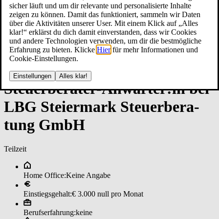
sicher läuft und um dir relevante und personalisierte Inhalte
zeigen zu können. Damit das funktioniert, sammeln wir Daten
über die Aktivitäten unserer User. Mit einem Klick auf „Alles
klar!“ erklärst du dich damit einverstanden, dass wir Cookies
und andere Technologien verwenden, um dir die bestmögliche
Erfahrung zu bieten. Klicke
Hier
für mehr Informationen und
Cookie-Einstellungen.
Einstellungen
Alles klar!
Steu­er­be­ra­ter-­An­wär­ter:in bei
LB­G Stei­er­mar­k ­Steu­er­be­ra­
tun­g GmbH
Teilzeit
Home Office:
Keine Angabe
Einstiegsgehalt:
€ 3.000 null pro Monat
Berufserfahrung:
keine