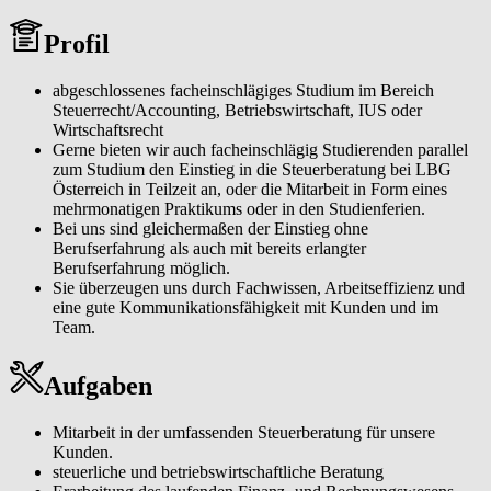
arbeiten seit mehr als 80 Jahren tagtäglich mit großem Erfolg an 35
Standorten in 8 Bundesländern am Puls der österreichischen
Profil
Wirtschaft.
Wir sind gefordert, wenn’s um wirtschaftlich und steuerlich
abgeschlossenes facheinschlägiges Studium im Bereich
durchdachte Lösungen im Unternehmensalltag geht, bei Kauf und
Steuerrecht/Accounting, Betriebswirtschaft, IUS oder
Verkauf von Unternehmen, bei der Gründung und Nachfolge und
Wirtschaftsrecht
vielem mehr. Mit unserer digitalen Kompetenz und unseren
Gerne bieten wir auch facheinschlägig Studierenden parallel
Softwarelösungen unterstützen wir vielfältige, effizient organisierte
zum Studium den Einstieg in die Steuerberatung bei LBG
kaufmännische Abläufe.
Österreich in Teilzeit an, oder die Mitarbeit in Form eines
mehrmonatigen Praktikums oder in den Studienferien.
Bei uns sind gleichermaßen der Einstieg ohne
Berufserfahrung als auch mit bereits erlangter
Berufserfahrung möglich.
Sie überzeugen uns durch Fachwissen, Arbeitseffizienz und
eine gute Kommunikationsfähigkeit mit Kunden und im
Team.
Aufgaben
Mitarbeit in der umfassenden Steuerberatung für unsere
Kunden.
steuerliche und betriebswirtschaftliche Beratung