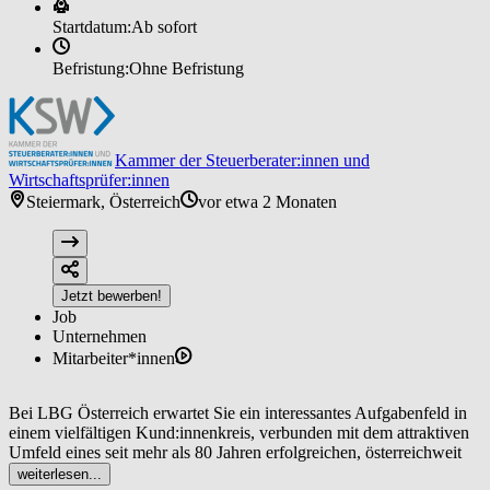
Startdatum:
Ab sofort
Befristung:
Ohne Befristung
Kammer der Steuerberater:innen und
Wirtschaftsprüfer:innen
Steiermark, Österreich
vor etwa 2 Monaten
Jetzt bewerben!
Job
Unternehmen
Mitarbeiter*innen
Bei LBG Österreich erwartet Sie ein interessantes Aufgabenfeld in
einem vielfältigen Kund:innenkreis, verbunden mit dem attraktiven
Umfeld eines seit mehr als 80 Jahren erfolgreichen, österreichweit
führenden Beratungsunternehmens. Mehr als 600 Mitarbeiter:innen
weiterlesen...