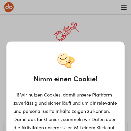
WAR ON ERRORISM
¡Ay, caramba! Seite nicht
gefunden.
Nimm einen Cookie!
Hi! Wir nutzen Cookies, damit unsere Plattform
Ups, die gewünschte Seite kann nicht gefunden werden.
zuverlässig und sicher läuft und um dir relevante
Möchtest du nach einem bestimmten Begriff suchen?
und personalisierte Inhalte zeigen zu können.
Damit das funktioniert, sammeln wir Daten über
die Aktivitäten unserer User. Mit einem Klick auf