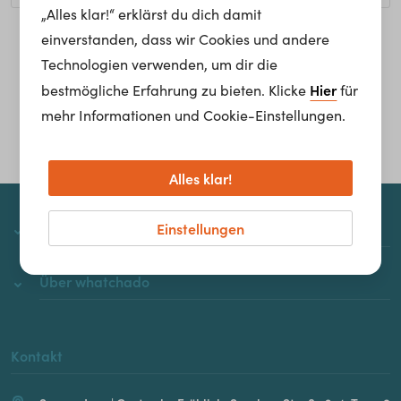
„Alles klar!“ erklärst du dich damit
einverstanden, dass wir Cookies und andere
Homepage
Technologien verwenden, um dir die
Hier
bestmögliche Erfahrung zu bieten. Klicke
für
mehr Informationen und Cookie-Einstellungen.
Alles klar!
Einstellungen
whatchado
Über whatchado
Kontakt