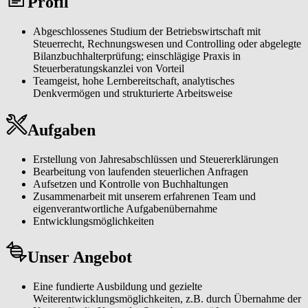
Profil
umfassende Entwicklungsmöglichkeiten. Zur Verstärkung unseres
Teams suchen wir ab sofort eine/n.
Abgeschlossenes Studium der Betriebswirtschaft mit
Steuerrecht, Rechnungswesen und Controlling oder abgelegte
Bilanzbuchhalterprüfung; einschlägige Praxis in
Steuerberatungskanzlei von Vorteil
Teamgeist, hohe Lernbereitschaft, analytisches
Denkvermögen und strukturierte Arbeitsweise
Aufgaben
Erstellung von Jahresabschlüssen und Steuererklärungen
Bearbeitung von laufenden steuerlichen Anfragen
Aufsetzen und Kontrolle von Buchhaltungen
Zusammenarbeit mit unserem erfahrenen Team und
eigenverantwortliche Aufgabenübernahme
Entwicklungsmöglichkeiten
Unser Angebot
Eine fundierte Ausbildung und gezielte
Weiterentwicklungsmöglichkeiten, z.B. durch Übernahme der