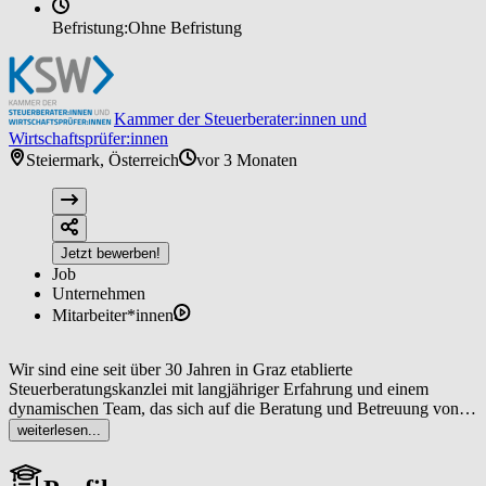
Befristung:
Ohne Befristung
Kammer der Steuerberater:innen und
Wirtschaftsprüfer:innen
Steiermark, Österreich
vor 3 Monaten
Jetzt bewerben!
Job
Unternehmen
Mitarbeiter*innen
Wir sind eine seit über 30 Jahren in Graz etablierte
Steuerberatungskanzlei mit langjähriger Erfahrung und einem
dynamischen Team, das sich auf die Beratung und Betreuung von
Unternehmen und Privatpersonen spezialisiert hat. Wir legen großen
weiterlesen...
Wert auf ein modernes Arbeitsumfeld und bieten nicht nur
interessante und abwechslungsreiche Aufgaben, sondern auch