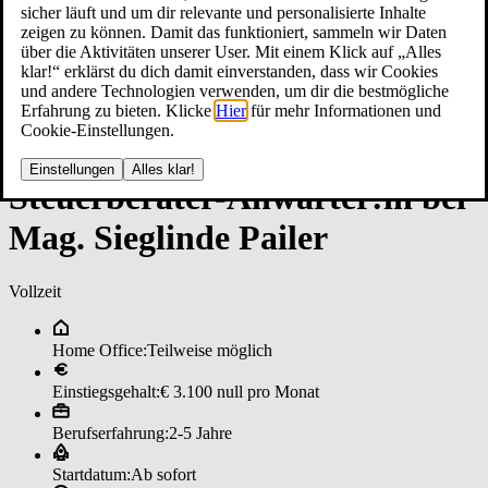
sicher läuft und um dir relevante und personalisierte Inhalte
zeigen zu können. Damit das funktioniert, sammeln wir Daten
über die Aktivitäten unserer User. Mit einem Klick auf „Alles
klar!“ erklärst du dich damit einverstanden, dass wir Cookies
und andere Technologien verwenden, um dir die bestmögliche
Erfahrung zu bieten. Klicke
Hier
für mehr Informationen und
Cookie-Einstellungen.
Einstellungen
Alles klar!
Steu­er­be­ra­ter-­An­wär­ter:in bei
­Ma­g. ­Sieg­lin­de Pai­ler
Vollzeit
Home Office:
Teilweise möglich
Einstiegsgehalt:
€ 3.100 null pro Monat
Berufserfahrung:
2-5 Jahre
Startdatum:
Ab sofort