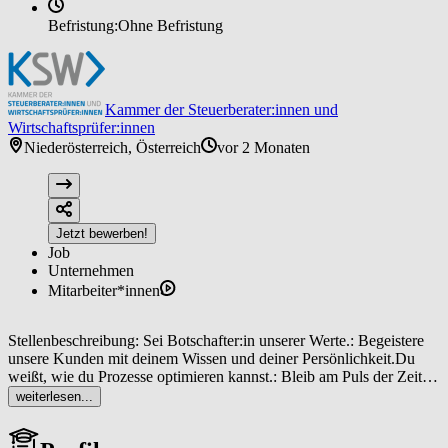
Befristung:
Ohne Befristung
Kammer der Steuerberater:innen und
Wirtschaftsprüfer:innen
Niederösterreich, Österreich
vor 2 Monaten
Jetzt bewerben!
Job
Unternehmen
Mitarbeiter*innen
Stellenbeschreibung: Sei Botschafter:in unserer Werte.: Begeistere
unsere Kunden mit deinem Wissen und deiner Persönlichkeit.Du
weißt, wie du Prozesse optimieren kannst.: Bleib am Puls der Zeit
und entwickle dich stetig weiter.: Unterstütze unsere Klienten mit
weiterlesen...
deinem Fachwissen und deiner Expertise.Prüfe und überarbeite
Jahresabschlüsse mit einem scharfen Blick fürs Detail.: Teile dein