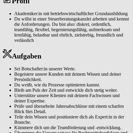
Profil
Wissen und positioniere dich als Expert:in in der Branche.:
Kümmere dich um die Teamförderung und -entwicklung.:
Übernimm die Verantwortung für Rechtsmittelverfahren und setze
Akademiker:in mit betriebswirtschaftlicher Grundausbildung
dich für die Interessen unserer Klienten ein.: Mit deiner Kompetenz
Du willst in einer Steuerberatungskanzlei arbeiten und kennst
bist du eine verlässliche Stütze für unsere Geschäftsführung.
die Anforderungen. Du bist also: diskret, ordentlich,
teamfähig, flexibel, begeisterungsfähig, aufmerksam und
lernfähig, belastbar und ehrlich, zielstrebig, freundlich und
verlässlich
Aufgaben
Sei Botschafter:in unserer Werte.
Begeistere unsere Kunden mit deinem Wissen und deiner
Persönlichkeit.
Du weißt, wie du Prozesse optimieren kannst.
Bleib am Puls der Zeit und entwickle dich stetig weiter.
Unterstütze unsere Klienten mit deinem Fachwissen und
deiner Expertise.
Prüfe und überarbeite Jahresabschlüsse mit einem scharfen
Blick fürs Detail.
Teile dein Wissen und positioniere dich als Expert:in in der
Branche.
Kümmere dich um die Teamförderung und -entwicklung.
Übernimm die Verantwortung für Rechtsmittelverfahren und