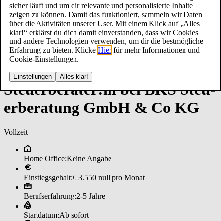
sicher läuft und um dir relevante und personalisierte Inhalte
zeigen zu können. Damit das funktioniert, sammeln wir Daten
über die Aktivitäten unserer User. Mit einem Klick auf „Alles
klar!“ erklärst du dich damit einverstanden, dass wir Cookies
und andere Technologien verwenden, um dir die bestmögliche
Erfahrung zu bieten. Klicke
Hier
für mehr Informationen und
Cookie-Einstellungen.
Einstellungen
Alles klar!
Steu­er­be­ra­ter:in bei BKS ­Steu­
er­be­ra­tun­g Gmb­H & ­Co KG
Vollzeit
Home Office:
Keine Angabe
Einstiegsgehalt:
€ 3.550 null pro Monat
Berufserfahrung:
2-5 Jahre
Startdatum:
Ab sofort