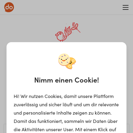
WAR ON ERRORISM
¡Ay, caramba! Seite nicht
gefunden.
Nimm einen Cookie!
Hi! Wir nutzen Cookies, damit unsere Plattform
Ups, die gewünschte Seite kann nicht gefunden werden.
zuverlässig und sicher läuft und um dir relevante
Möchtest du nach einem bestimmten Begriff suchen?
und personalisierte Inhalte zeigen zu können.
Damit das funktioniert, sammeln wir Daten über
die Aktivitäten unserer User. Mit einem Klick auf