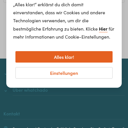
„Alles klar!“ erklärst du dich damit
einverstanden, dass wir Cookies und andere
Homepage
Technologien verwenden, um dir die
Hier
bestmögliche Erfahrung zu bieten. Klicke
für
mehr Informationen und Cookie-Einstellungen.
Alles klar!
Einstellungen
whatchado
Über whatchado
Kontakt