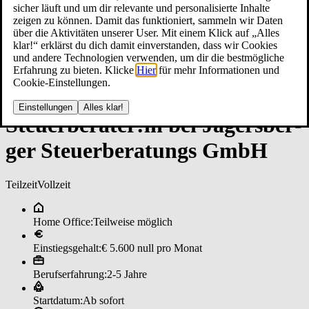
sicher läuft und um dir relevante und personalisierte Inhalte
zeigen zu können. Damit das funktioniert, sammeln wir Daten
über die Aktivitäten unserer User. Mit einem Klick auf „Alles
klar!“ erklärst du dich damit einverstanden, dass wir Cookies
und andere Technologien verwenden, um dir die bestmögliche
Erfahrung zu bieten. Klicke
Hier
für mehr Informationen und
Cookie-Einstellungen.
Einstellungen
Alles klar!
Steu­er­be­ra­ter:in bei Ja­gers­ber­
ger ­Steu­er­be­ra­tungs­ GmbH
Teilzeit
Vollzeit
Home Office:
Teilweise möglich
Einstiegsgehalt:
€ 5.600 null pro Monat
Berufserfahrung:
2-5 Jahre
Startdatum:
Ab sofort