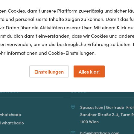
tzen Cookies, damit unsere Plattform zuverlässig und sicher lä
nte und personalisierte Inhalte zeigen zu können. Damit das fun
r Daten über die Aktivitäten unserer User. Mit einem Klick auf
Homepage
lärst du dich damit einverstanden, dass wir Cookies und ander
en verwenden, um dir die bestmögliche Erfahrung zu bieten. 
hr Informationen und Cookie-Einstellungen.
Einstellungen
Alles klar!
hatchado
Kontakt
Spaces Icon | Gertrude-Fröh
 whatchado
Sandner Straße 2-4, Turm 9
1100 Wien
ei whatchado
hi@whatchado.com