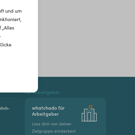
uft und um
ktioniert,
 „Alles
e
Klicke
Für Arbeitgeber
whatchado für
lich-
Arbeitgeber
Lass dich von deiner
Zielgruppe entdecken!