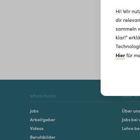
Hi! Wir nu
dir releva
sammeln wi
klar!“ erk
Technologi
Hier
für me
whatchado
Über w
Jobs
Über uns
Arbeitgeber
Jobs bei
Videos
Lehre b
Berufsbilder