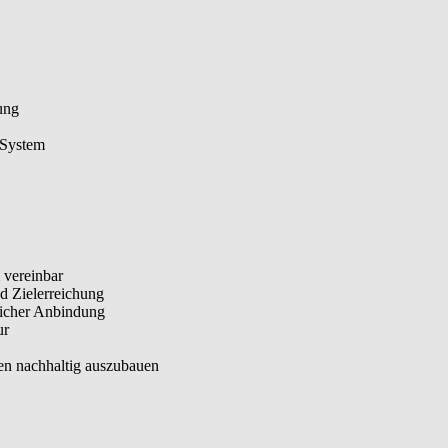
ung
-System
 vereinbar
d Zielerreichung
licher Anbindung
ur
en nachhaltig auszubauen