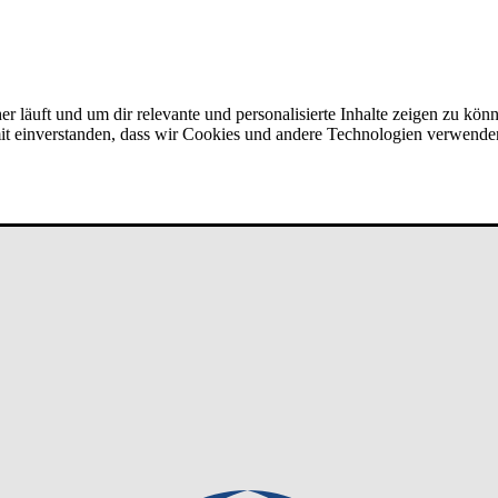
er läuft und um dir relevante und personalisierte Inhalte zeigen zu kön
amit einverstanden, dass wir Cookies und andere Technologien verwende
 ­De­ve­lop­men­t (m/w/d)