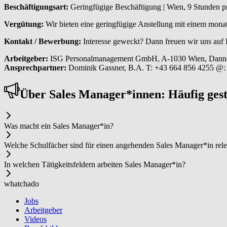
Beschäftigungsart:
Geringfügige Beschäftigung | Wien, 9 Stunden pro
Vergütung:
Wir bieten eine geringfügige Anstellung mit einem mona
Kontakt / Bewerbung:
Interesse geweckt? Dann freuen wir uns auf
Arbeitgeber:
ISG Personalmanagement GmbH, A-1030 Wien, Danne
Ansprechpartner:
Dominik Gassner, B.A. T: +43 664 856 4255 @
Über Sa­les ­Ma­na­ger*in­nen: Häufig ges
Was macht ein Sa­les ­Ma­na­ger*in?
Welche Schulfächer sind für einen angehenden Sa­les ­Ma­na­ger*in rel
In welchen Tätigkeitsfeldern arbeiten Sa­les ­Ma­na­ger*in?
whatchado
Jobs
Arbeitgeber
Videos