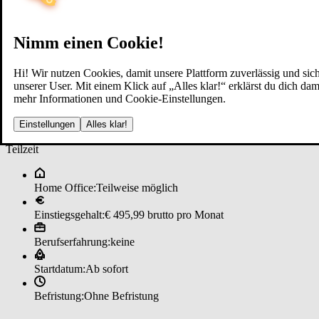
Nimm einen Cookie!
Hi! Wir nutzen Cookies, damit unsere Plattform zuverlässig und sich
unserer User. Mit einem Klick auf „Alles klar!“ erklärst du dich d
mehr Informationen und Cookie-Einstellungen.
Stu­den­ten­job­ ­Sa­les & Busi­nes­s
Einstellungen
Alles klar!
Teilzeit
Home Office:
Teilweise möglich
Einstiegsgehalt:
€ 495,99 brutto pro Monat
Berufserfahrung:
keine
Startdatum:
Ab sofort
Befristung:
Ohne Befristung