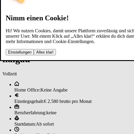
Nimm einen Cookie!
Hi! Wir nutzen Cookies, damit unsere Plattform zuverlässig und sich
unserer User. Mit einem Klick auf „Alles klar!“ erklärst du dich d
mehr Informationen und Cookie-Einstellungen.
Sun­day He­ro: ­Pa­ket­zu­stel­ler*i
Einstellungen
Alles klar!
hal­gau
Vollzeit
Home Office:
Keine Angabe
Einstiegsgehalt:
€ 2.580 brutto pro Monat
Berufserfahrung:
keine
Startdatum:
Ab sofort