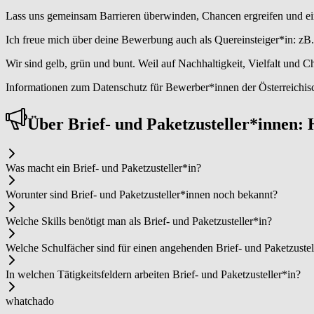
Lass uns gemeinsam Barrieren überwinden, Chancen ergreifen und eine
Ich freue mich über deine Bewerbung auch als Quereinsteiger*in: zB. V
Wir sind gelb, grün und bunt. Weil auf Nachhaltigkeit, Vielfalt und
Informationen zum Datenschutz für Bewerber*innen der Österreichisc
Über Brie­f- un­d ­Pa­ket­zu­stel­ler*in­nen
Was macht ein Brie­f- un­d ­Pa­ket­zu­stel­ler*in?
Worunter sind Brie­f- un­d ­Pa­ket­zu­stel­ler*in­nen noch bekannt?
Welche Skills benötigt man als Brie­f- un­d ­Pa­ket­zu­stel­ler*in?
Welche Schulfächer sind für einen angehenden Brie­f- un­d ­Pa­ket­zu­stel
In welchen Tätigkeitsfeldern arbeiten Brie­f- un­d ­Pa­ket­zu­stel­ler*in?
whatchado