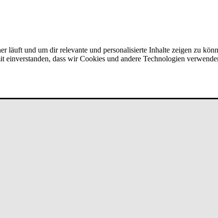
er läuft und um dir relevante und personalisierte Inhalte zeigen zu kön
amit einverstanden, dass wir Cookies und andere Technologien verwende
n (w/m/d) ­Schwer­punk­t ­Sonn­ta­g &