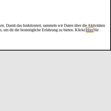
nen. Damit das funktioniert, sammeln wir Daten über die Aktivitäten
n, um dir die bestmögliche Erfahrung zu bieten. Klicke
Hier
für
 fle­xi­ble ­Wo­chen­ta­ge 5303 T­