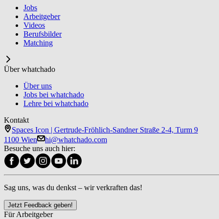
Jobs
Arbeitgeber
Videos
Berufsbilder
Matching
Über whatchado
Über uns
Jobs bei whatchado
Lehre bei whatchado
Kontakt
Spaces Icon | Gertrude-Fröhlich-Sandner Straße 2-4, Turm 9
1100 Wien
hi@whatchado.com
Besuche uns auch hier:
Sag uns, was du denkst – wir verkraften das!
Jetzt Feedback geben!
Für Arbeitgeber