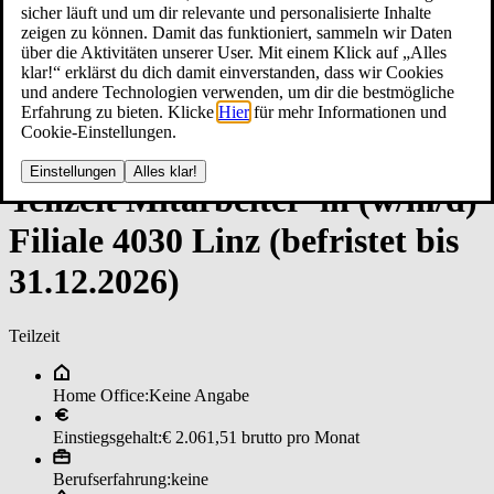
sicher läuft und um dir relevante und personalisierte Inhalte
zeigen zu können. Damit das funktioniert, sammeln wir Daten
über die Aktivitäten unserer User. Mit einem Klick auf „Alles
klar!“ erklärst du dich damit einverstanden, dass wir Cookies
und andere Technologien verwenden, um dir die bestmögliche
Erfahrung zu bieten. Klicke
Hier
für mehr Informationen und
Cookie-Einstellungen.
Einstellungen
Alles klar!
Teil­zeit ­Mit­ar­bei­ter*in (w/m/d)
­Fi­lia­le 4030 Lin­z (­be­fris­te­t ­bis
31.12.2026)
Teilzeit
Home Office:
Keine Angabe
Einstiegsgehalt:
€ 2.061,51 brutto pro Monat
Berufserfahrung:
keine