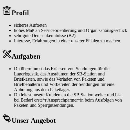
Du arbeitest in einem Team von motivierten Kolleg*innen und hast
die Möglichkeit, dich ständig weiterzubilden.
Profil
17,5 Wochenstunden, Montag bis Freitag 14:00-17:30 Uhr, befristet
von 01.06.2026 - 31.12.2026
sicheres Auftreten
hohes Maß an Serviceorientierung und Organisationsgeschick
sehr gute Deutschkenntnisse (B2)
Interesse, Erfahrungen in einer unserer Filialen zu machen
Aufgaben
Du übernimmst das Erfassen von Sendungen für die
Lagerlogistik, das Ausräumen der SB-Station und
Briefkästen, sowie das Verladen von Paketen und
Briefbehältern und Vorbereiten der Sendungen für eine
Abholung aus dem Paketlager.
Du leitest unsere Kunden an die SB Station weiter und bist
bei Bedarf erste*r Ansprechpartner*in beim Ausfolgen von
Paketen und Sperrgutsendungen.
Unser Angebot