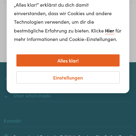
„Alles klar!“ erklärst du dich damit
einverstanden, dass wir Cookies und andere
Homepage
Technologien verwenden, um dir die
Hier
bestmögliche Erfahrung zu bieten. Klicke
für
mehr Informationen und Cookie-Einstellungen.
Alles klar!
Einstellungen
whatchado
Über whatchado
Kontakt