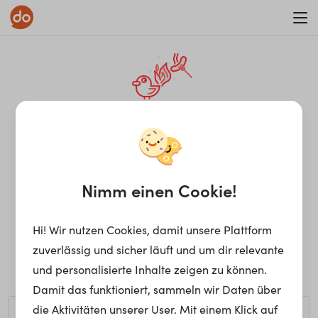
WAR ON ERRORISM
¡Ay, caramba! Seite nicht
gefunden.
Nimm einen Cookie!
Hi! Wir nutzen Cookies, damit unsere Plattform
Ups, die gewünschte Seite kann nicht gefunden werden.
zuverlässig und sicher läuft und um dir relevante
Möchtest du nach einem bestimmten Begriff suchen?
und personalisierte Inhalte zeigen zu können.
Damit das funktioniert, sammeln wir Daten über
die Aktivitäten unserer User. Mit einem Klick auf