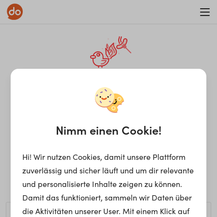
WAR ON ERRORISM
¡Ay, caramba! Seite nicht
gefunden.
Nimm einen Cookie!
Hi! Wir nutzen Cookies, damit unsere Plattform
Ups, die gewünschte Seite kann nicht gefunden werden.
zuverlässig und sicher läuft und um dir relevante
Möchtest du nach einem bestimmten Begriff suchen?
und personalisierte Inhalte zeigen zu können.
Damit das funktioniert, sammeln wir Daten über
die Aktivitäten unserer User. Mit einem Klick auf