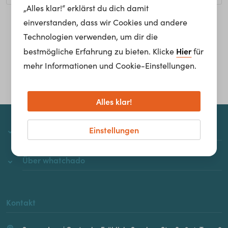
„Alles klar!“ erklärst du dich damit
einverstanden, dass wir Cookies und andere
Homepage
Technologien verwenden, um dir die
Hier
bestmögliche Erfahrung zu bieten. Klicke
für
mehr Informationen und Cookie-Einstellungen.
Alles klar!
Einstellungen
whatchado
Über whatchado
Kontakt