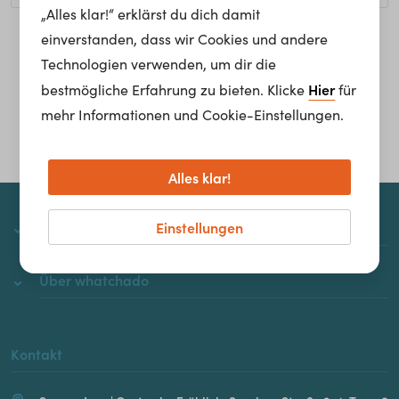
„Alles klar!“ erklärst du dich damit
einverstanden, dass wir Cookies und andere
Homepage
Technologien verwenden, um dir die
Hier
bestmögliche Erfahrung zu bieten. Klicke
für
mehr Informationen und Cookie-Einstellungen.
Alles klar!
Einstellungen
whatchado
Über whatchado
Kontakt