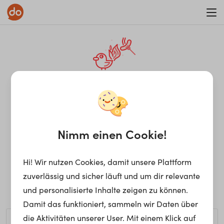
WAR ON ERRORISM
¡Ay, caramba! Seite nicht
gefunden.
Nimm einen Cookie!
Hi! Wir nutzen Cookies, damit unsere Plattform
Ups, die gewünschte Seite kann nicht gefunden werden.
zuverlässig und sicher läuft und um dir relevante
Möchtest du nach einem bestimmten Begriff suchen?
und personalisierte Inhalte zeigen zu können.
Damit das funktioniert, sammeln wir Daten über
die Aktivitäten unserer User. Mit einem Klick auf