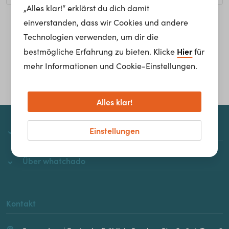
„Alles klar!“ erklärst du dich damit
einverstanden, dass wir Cookies und andere
Homepage
Technologien verwenden, um dir die
Hier
bestmögliche Erfahrung zu bieten. Klicke
für
mehr Informationen und Cookie-Einstellungen.
Alles klar!
Einstellungen
whatchado
Über whatchado
Kontakt