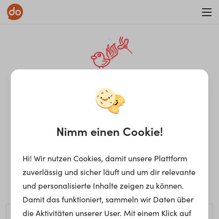
WAR ON ERRORISM
¡Ay, caramba! Seite nicht
gefunden.
Nimm einen Cookie!
Hi! Wir nutzen Cookies, damit unsere Plattform
Ups, die gewünschte Seite kann nicht gefunden werden.
zuverlässig und sicher läuft und um dir relevante
Möchtest du nach einem bestimmten Begriff suchen?
und personalisierte Inhalte zeigen zu können.
Damit das funktioniert, sammeln wir Daten über
die Aktivitäten unserer User. Mit einem Klick auf