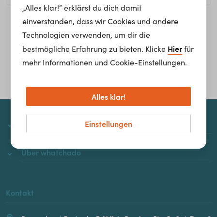
„Alles klar!“ erklärst du dich damit
einverstanden, dass wir Cookies und andere
Homepage
Technologien verwenden, um dir die
Hier
bestmögliche Erfahrung zu bieten. Klicke
für
mehr Informationen und Cookie-Einstellungen.
Alles klar!
Einstellungen
whatchado
Über whatchado
Kontakt