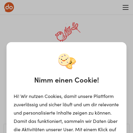
WAR ON ERRORISM
¡Ay, caramba! Seite nicht
gefunden.
Nimm einen Cookie!
Hi! Wir nutzen Cookies, damit unsere Plattform
Ups, die gewünschte Seite kann nicht gefunden werden.
zuverlässig und sicher läuft und um dir relevante
Möchtest du nach einem bestimmten Begriff suchen?
und personalisierte Inhalte zeigen zu können.
Damit das funktioniert, sammeln wir Daten über
die Aktivitäten unserer User. Mit einem Klick auf