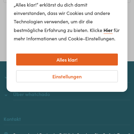
„Alles klar!“ erklärst du dich damit
einverstanden, dass wir Cookies und andere
Homepage
Technologien verwenden, um dir die
Hier
bestmögliche Erfahrung zu bieten. Klicke
für
mehr Informationen und Cookie-Einstellungen.
Alles klar!
Einstellungen
whatchado
Über whatchado
Kontakt