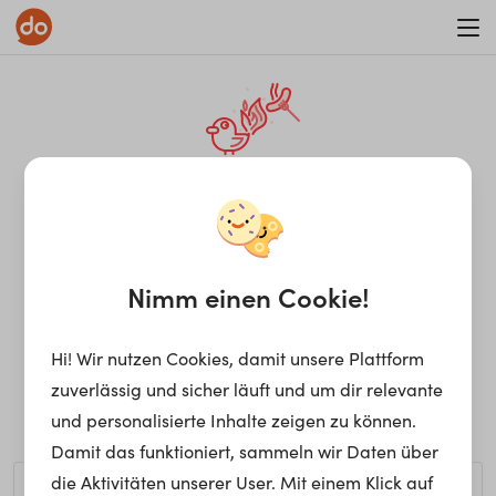
WAR ON ERRORISM
¡Ay, caramba! Seite nicht
gefunden.
Nimm einen Cookie!
Hi! Wir nutzen Cookies, damit unsere Plattform
Ups, die gewünschte Seite kann nicht gefunden werden.
zuverlässig und sicher läuft und um dir relevante
Möchtest du nach einem bestimmten Begriff suchen?
und personalisierte Inhalte zeigen zu können.
Damit das funktioniert, sammeln wir Daten über
die Aktivitäten unserer User. Mit einem Klick auf