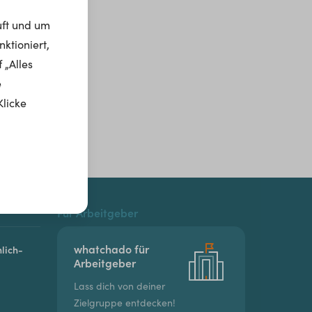
uft und um
ktioniert,
 „Alles
e
Klicke
Für Arbeitgeber
whatchado für
lich-
Arbeitgeber
Lass dich von deiner
Zielgruppe entdecken!