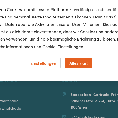
tzen Cookies, damit unsere Plattform zuverlässig und sicher lä
nte und personalisierte Inhalte zeigen zu können. Damit das fun
r Daten über die Aktivitäten unserer User. Mit einem Klick auf
Homepage
lärst du dich damit einverstanden, dass wir Cookies und ander
en verwenden, um dir die bestmögliche Erfahrung zu bieten. 
hr Informationen und Cookie-Einstellungen.
Einstellungen
Alles klar!
hatchado
Kontakt
Spaces Icon | Gertrude-Fröh
 whatchado
Sandner Straße 2-4, Turm 9
1100 Wien
ei whatchado
hi@whatchado.com