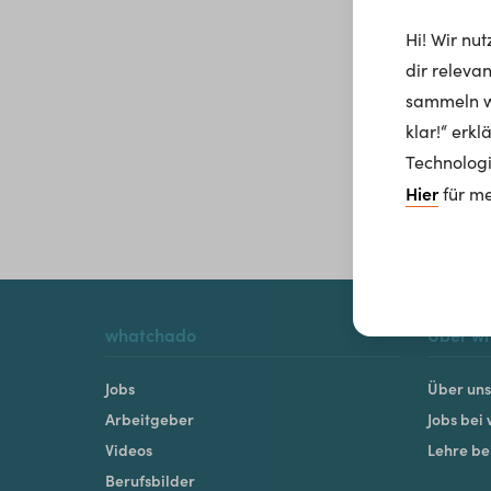
Hi! Wir nu
dir releva
sammeln wi
klar!“ erk
Technologi
Hier
für me
whatchado
Über w
Jobs
Über uns
Arbeitgeber
Jobs bei
Videos
Lehre b
Berufsbilder