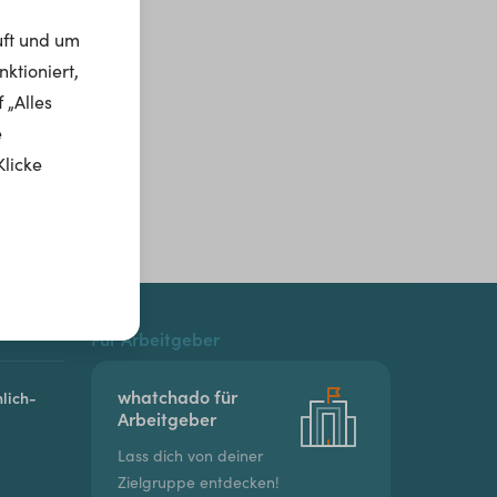
uft und um
ktioniert,
 „Alles
e
Klicke
Für Arbeitgeber
whatchado für
lich-
Arbeitgeber
Lass dich von deiner
Zielgruppe entdecken!