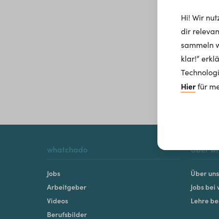
Hi! Wir nu
dir releva
sammeln wi
klar!“ erk
Technologi
Hier
für me
whatchado
Über w
Jobs
Über uns
Arbeitgeber
Jobs bei
Videos
Lehre b
Berufsbilder