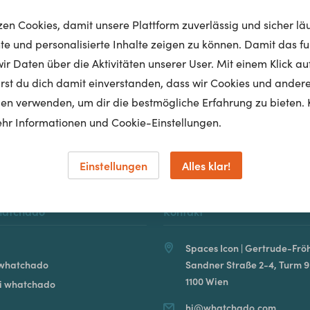
tzen Cookies, damit unsere Plattform zuverlässig und sicher lä
nte und personalisierte Inhalte zeigen zu können. Damit das fun
r Daten über die Aktivitäten unserer User. Mit einem Klick auf
Homepage
lärst du dich damit einverstanden, dass wir Cookies und ander
en verwenden, um dir die bestmögliche Erfahrung zu bieten. 
hr Informationen und Cookie-Einstellungen.
Einstellungen
Alles klar!
hatchado
Kontakt
Spaces Icon | Gertrude-Fröh
 whatchado
Sandner Straße 2-4, Turm 9
1100 Wien
ei whatchado
hi@whatchado.com