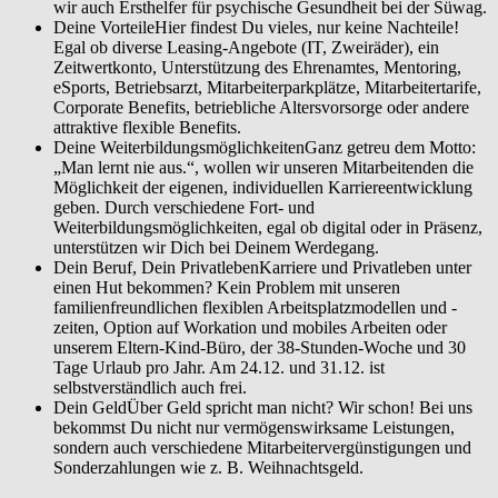
wir auch Ersthelfer für psychische Gesundheit bei der Süwag.
Deine VorteileHier findest Du vieles, nur keine Nachteile!
Egal ob diverse Leasing-Angebote (IT, Zweiräder), ein
Zeitwertkonto, Unterstützung des Ehrenamtes, Mentoring,
eSports, Betriebsarzt, Mitarbeiterparkplätze, Mitarbeitertarife,
Corporate Benefits, betriebliche Altersvorsorge oder andere
attraktive flexible Benefits.
Deine WeiterbildungsmöglichkeitenGanz getreu dem Motto:
„Man lernt nie aus.“, wollen wir unseren Mitarbeitenden die
Möglichkeit der eigenen, individuellen Karriereentwicklung
geben. Durch verschiedene Fort- und
Weiterbildungsmöglichkeiten, egal ob digital oder in Präsenz,
unterstützen wir Dich bei Deinem Werdegang.
Dein Beruf, Dein PrivatlebenKarriere und Privatleben unter
einen Hut bekommen? Kein Problem mit unseren
familienfreundlichen flexiblen Arbeitsplatzmodellen und -
zeiten, Option auf Workation und mobiles Arbeiten oder
unserem Eltern-Kind-Büro, der 38-Stunden-Woche und 30
Tage Urlaub pro Jahr. Am 24.12. und 31.12. ist
selbstverständlich auch frei.
Dein GeldÜber Geld spricht man nicht? Wir schon! Bei uns
bekommst Du nicht nur vermögenswirksame Leistungen,
sondern auch verschiedene Mitarbeitervergünstigungen und
Sonderzahlungen wie z. B. Weihnachtsgeld.