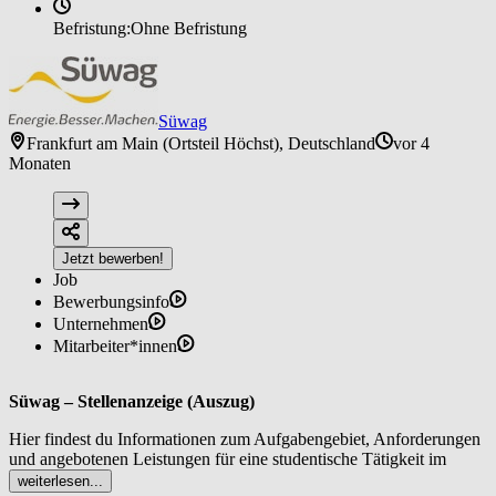
Befristung:
Ohne Befristung
Süwag
Frankfurt am Main (Ortsteil Höchst), Deutschland
vor 4
Monaten
Jetzt bewerben!
Job
Bewerbungsinfo
Unternehmen
Mitarbeiter*innen
Süwag – Stellenanzeige (Auszug)
Hier findest du Informationen zum Aufgabengebiet, Anforderungen
und angebotenen Leistungen für eine studentische Tätigkeit im
Bereich Hausanschlüsse bei der Süwag.
weiterlesen...