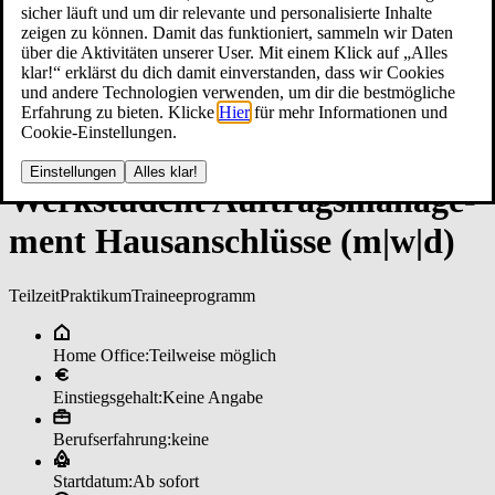
sicher läuft und um dir relevante und personalisierte Inhalte
zeigen zu können. Damit das funktioniert, sammeln wir Daten
über die Aktivitäten unserer User. Mit einem Klick auf „Alles
klar!“ erklärst du dich damit einverstanden, dass wir Cookies
und andere Technologien verwenden, um dir die bestmögliche
Erfahrung zu bieten. Klicke
Hier
für mehr Informationen und
Cookie-Einstellungen.
Einstellungen
Alles klar!
Werk­stu­den­t Auf­trags­ma­nage­
men­t Haus­an­schlüs­se (m|w|d)
Teilzeit
Praktikum
Traineeprogramm
Home Office:
Teilweise möglich
Einstiegsgehalt:
Keine Angabe
Berufserfahrung:
keine
Startdatum:
Ab sofort