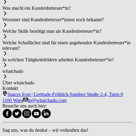
Was macht ein Kun­den­be­treu­er*in?
Worunter sind Kun­den­be­treu­er*in­nen noch bekannt?
Welche Skills benötigt man als Kun­den­be­treu­er*in?
Welche Schulfächer sind für einen angehenden Kun­den­be­treu­er*in
relevant?
In welchen Tätigkeitsfeldern arbeiten Kun­den­be­treu­er*in?
whatchado
Über whatchado
Kontakt
Spaces Icon | Gertrude-Fröhlich-Sandner Straße 2-4, Turm 9
1100 Wien
hi@whatchado.com
Besuche uns auch hier:
Sag uns, was du denkst – wir verkraften das!