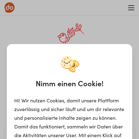
WAR ON ERRORISM
¡Ay, caramba! Seite nicht
gefunden.
Nimm einen Cookie!
Hi! Wir nutzen Cookies, damit unsere Plattform
Ups, die gewünschte Seite kann nicht gefunden werden.
zuverlässig und sicher läuft und um dir relevante
Möchtest du nach einem bestimmten Begriff suchen?
und personalisierte Inhalte zeigen zu können.
Damit das funktioniert, sammeln wir Daten über
die Aktivitäten unserer User. Mit einem Klick auf