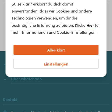
„Alles klar!“ erklärst du dich damit
einverstanden, dass wir Cookies und andere
Homepage
Technologien verwenden, um dir die
Hier
bestmögliche Erfahrung zu bieten. Klicke
für
mehr Informationen und Cookie-Einstellungen.
Alles klar!
Einstellungen
whatchado
Über whatchado
Kontakt