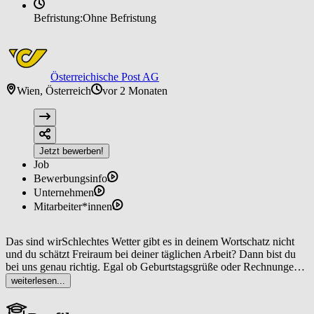
Befristung:
Ohne Befristung
Österreichische Post AG
Wien, Österreich
vor 2 Monaten
Jetzt bewerben!
Job
Bewerbungsinfo
Unternehmen
Mitarbeiter*innen
Das sind wirSchlechtes Wetter gibt es in deinem Wortschatz nicht
und du schätzt Freiraum bei deiner täglichen Arbeit? Dann bist du
bei uns genau richtig. Egal ob Geburtstagsgrüße oder Rechnungen,
als Zusteller*in bist du dafür verantwortlich, dass Sendungen bei
weiterlesen...
unseren Kund*innen ankommen. Dabei hast du nicht nur die
Möglichkeit, immer wieder neue Wege zu gehen, sondern auch Teil