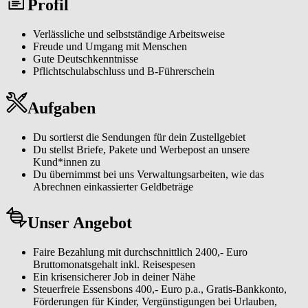
Profil
eines großen Netzwerks zu werden. Unser Team steht dir jederzeit
mit Rat und Tat zur Seite, ebenso wie moderne Technologien, die
deine Arbeit erleichtern.
Verlässliche und selbstständige Arbeitsweise
Freude und Umgang mit Menschen
Gute Deutschkenntnisse
Pflichtschulabschluss und B-Führerschein
Aufgaben
Du sortierst die Sendungen für dein Zustellgebiet
Du stellst Briefe, Pakete und Werbepost an unsere
Kund*innen zu
Du übernimmst bei uns Verwaltungsarbeiten, wie das
Abrechnen einkassierter Geldbeträge
Unser Angebot
Faire Bezahlung mit durchschnittlich 2400,- Euro
Bruttomonatsgehalt inkl. Reisespesen
Ein krisensicherer Job in deiner Nähe
Steuerfreie Essensbons 400,- Euro p.a., Gratis-Bankkonto,
Förderungen für Kinder, Vergünstigungen bei Urlauben,