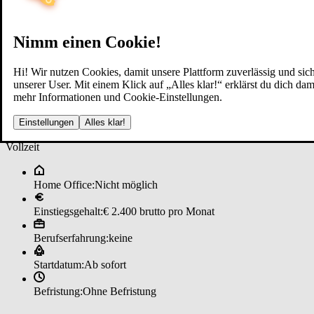
Nimm einen Cookie!
Hi! Wir nutzen Cookies, damit unsere Plattform zuverlässig und sich
unserer User. Mit einem Klick auf „Alles klar!“ erklärst du dich d
mehr Informationen und Cookie-Einstellungen.
Zu­stel­ler*in (w/m/d) 3362 ­Mau­e
Einstellungen
Alles klar!
Vollzeit
Home Office:
Nicht möglich
Einstiegsgehalt:
€ 2.400 brutto pro Monat
Berufserfahrung:
keine
Startdatum:
Ab sofort
Befristung:
Ohne Befristung