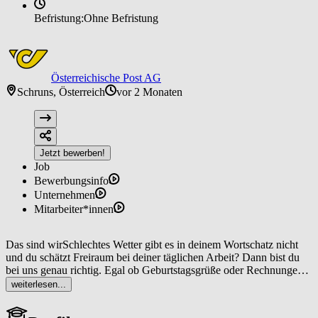
Befristung:
Ohne Befristung
Österreichische Post AG
Schruns, Österreich
vor 2 Monaten
Jetzt bewerben!
Job
Bewerbungsinfo
Unternehmen
Mitarbeiter*innen
Das sind wirSchlechtes Wetter gibt es in deinem Wortschatz nicht
und du schätzt Freiraum bei deiner täglichen Arbeit? Dann bist du
bei uns genau richtig. Egal ob Geburtstagsgrüße oder Rechnungen,
als Zusteller*in bist du dafür verantwortlich, dass Sendungen bei
weiterlesen...
unseren Kund*innen ankommen. Dabei hast du nicht nur die
Möglichkeit, immer wieder neue Wege zu gehen, sondern auch Teil