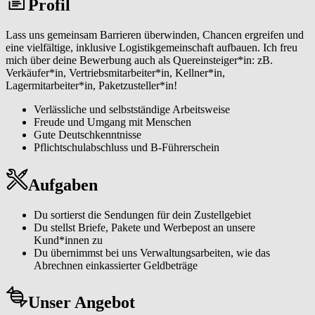
Profil
eines großen Netzwerks zu werden. Unser Team steht dir jederzeit
mit Rat und Tat zur Seite, ebenso wie moderne Technologien, die
deine Arbeit erleichtern.
Lass uns gemeinsam Barrieren überwinden, Chancen ergreifen und
eine vielfältige, inklusive Logistikgemeinschaft aufbauen. Ich freu
mich über deine Bewerbung auch als Quereinsteiger*in: zB.
Verkäufer*in, Vertriebsmitarbeiter*in, Kellner*in,
Lagermitarbeiter*in, Paketzusteller*in!
Verlässliche und selbstständige Arbeitsweise
Freude und Umgang mit Menschen
Gute Deutschkenntnisse
Pflichtschulabschluss und B-Führerschein
Aufgaben
Du sortierst die Sendungen für dein Zustellgebiet
Du stellst Briefe, Pakete und Werbepost an unsere
Kund*innen zu
Du übernimmst bei uns Verwaltungsarbeiten, wie das
Abrechnen einkassierter Geldbeträge
Unser Angebot