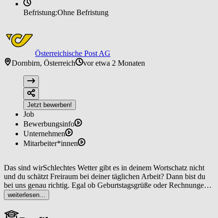
Befristung:
Ohne Befristung
Österreichische Post AG
Dornbirn, Österreich
vor etwa 2 Monaten
Jetzt bewerben!
Job
Bewerbungsinfo
Unternehmen
Mitarbeiter*innen
Das sind wirSchlechtes Wetter gibt es in deinem Wortschatz nicht
und du schätzt Freiraum bei deiner täglichen Arbeit? Dann bist du
bei uns genau richtig. Egal ob Geburtstagsgrüße oder Rechnungen,
als Zusteller*in bist du dafür verantwortlich, dass Sendungen bei
weiterlesen...
unseren Kund*innen ankommen. Dabei hast du nicht nur die
Möglichkeit, immer wieder neue Wege zu gehen, sondern auch Teil