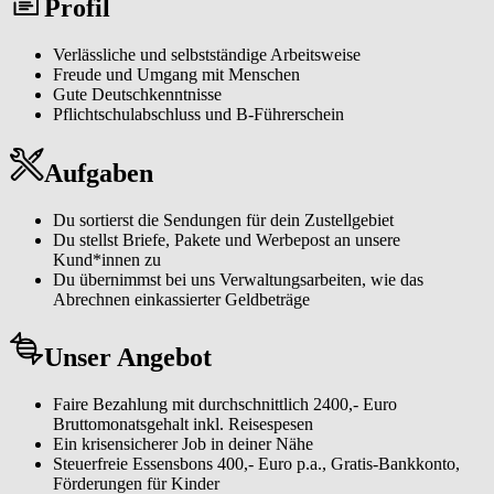
Profil
eines großen Netzwerks zu werden. Unser Team steht dir jederzeit
mit Rat und Tat zur Seite, ebenso wie moderne Technologien, die
deine Arbeit erleichtern.
Verlässliche und selbstständige Arbeitsweise
Freude und Umgang mit Menschen
Gute Deutschkenntnisse
Pflichtschulabschluss und B-Führerschein
Aufgaben
Du sortierst die Sendungen für dein Zustellgebiet
Du stellst Briefe, Pakete und Werbepost an unsere
Kund*innen zu
Du übernimmst bei uns Verwaltungsarbeiten, wie das
Abrechnen einkassierter Geldbeträge
Unser Angebot
Faire Bezahlung mit durchschnittlich 2400,- Euro
Bruttomonatsgehalt inkl. Reisespesen
Ein krisensicherer Job in deiner Nähe
Steuerfreie Essensbons 400,- Euro p.a., Gratis-Bankkonto,
Förderungen für Kinder