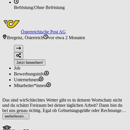
Befristung:
Ohne Befristung
Österreichische Post AG
Bregenz, Österreich
vor etwa 2 Monaten
Jetzt bewerben!
Job
Bewerbungsinfo
Unternehmen
Mitarbeiter*innen
Das sind wirSchlechtes Wetter gibt es in deinem Wortschatz nicht
und du schätzt Freiraum bei deiner täglichen Arbeit? Dann bist du
bei uns genau richtig. Egal ob Geburtstagsgrüße oder Rechnungen,
als Zusteller*in bist du dafür verantwortlich, dass Sendungen bei
weiterlesen...
unseren Kund*innen ankommen. Dabei hast du nicht nur die
Möglichkeit, immer wieder neue Wege zu gehen, sondern auch Teil