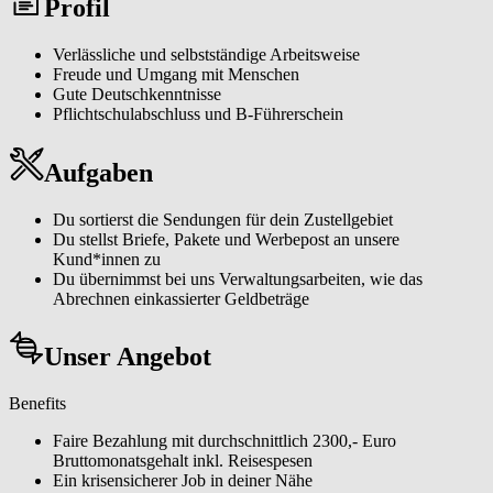
Profil
eines großen Netzwerks zu werden. Unser Team steht dir jederzeit
mit Rat und Tat zur Seite, ebenso wie moderne Technologien, die
deine Arbeit erleichtern.
Verlässliche und selbstständige Arbeitsweise
Freude und Umgang mit Menschen
Gute Deutschkenntnisse
Pflichtschulabschluss und B-Führerschein
Aufgaben
Du sortierst die Sendungen für dein Zustellgebiet
Du stellst Briefe, Pakete und Werbepost an unsere
Kund*innen zu
Du übernimmst bei uns Verwaltungsarbeiten, wie das
Abrechnen einkassierter Geldbeträge
Unser Angebot
Benefits
Faire Bezahlung mit durchschnittlich 2300,- Euro
Bruttomonatsgehalt inkl. Reisespesen
Ein krisensicherer Job in deiner Nähe