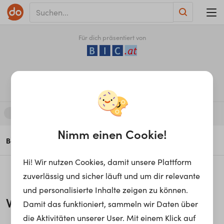
Für dich präsentiert von
An­triebs­tech­ni­ker*in
Elektrotechnik & Elektronik
Nimm einen Cookie!
25
Berufsinfo
Videostories
Aus- & Weiterbildung
Hi! Wir nutzen Cookies, damit unsere Plattform
zuverlässig und sicher läuft und um dir relevante
und personalisierte Inhalte zeigen zu können.
Wie werde ich
An­triebs­tech­ni­ker*in
?
Damit das funktioniert, sammeln wir Daten über
die Aktivitäten unserer User. Mit einem Klick auf