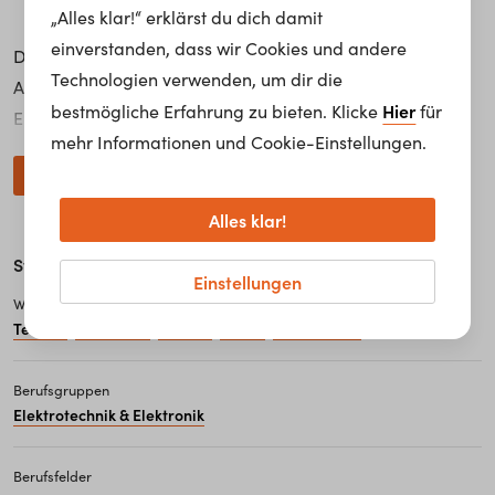
„Alles klar!“ erklärst du dich damit
einverstanden, dass wir Cookies und andere
Die Antriebstechnik ist ein Bereich der Elektrotechnik.
Technologien verwenden, um dir die
Antriebstechniker*innen (spezialisierte
Hier
bestmögliche Erfahrung zu bieten. Klicke
für
Elektrotechniker*innen) entwickeln, bauen, warten und
mehr Informationen und Cookie-Einstellungen.
reparieren elektrotechnische Antriebssysteme wie z. B.
weiterlesen...
Transformatoren, Elektromotoren, Motor-Generatoren
und dergleichen mehr. Außerdem entwickeln sie
Alles klar!
elektrotechnische Regelungen, Baugruppen und
Steckbrief
Komponenten der Leistungselektronik.
Einstellungen
Antriebstechniker*innen arbeiten in Werkstätten und
Wichtige Schulfächer
Technik
Informatik
Werken
Physik
Mathematik
,
,
,
,
Produktionshallen von Gewerbe- und Industriebetrieben
der Elektrotechnik/Antriebstechnik im Team mit
Berufsgruppen
Berufskolleg*innen und anderen technischen Fachkräften
Elektrotechnik & Elektronik
und Spezialist*innen.
Berufsfelder