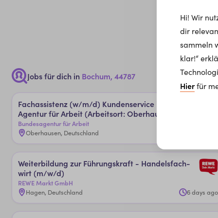
Hi! Wir nu
dir releva
sammeln wi
klar!“ erk
Technologi
Jobs für dich in
Bochum, 44787
Hier
für me
Fachas­sis­ten­z (w/m/d) Kun­den­ser­vice­ in ­der
Agen­tur ­für ­Ar­beit (­Ar­beits­or­t: O­ber­hau­sen)
Bundesagentur für Arbeit
Oberhausen, Deutschland
1 day ago
Wei­ter­bil­dun­g zu­r ­Füh­rungs­kraf­t - Han­dels­fach­
wir­t (m/w/d)
REWE Markt GmbH
Hagen, Deutschland
6 days ago