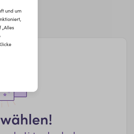
uft und um
ktioniert,
 „Alles
e
Klicke
swählen!