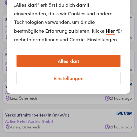
Jobs für dich in
Marchtrenk, 4614
„Alles klar!“ erklärst du dich damit
einverstanden, dass wir Cookies und andere
Scha­den­sach­be­ar­bei­ter*in Ver­si­che­run­g (In­nen­diens­t)
Technologien verwenden, um dir die
- 100% ­re­mo­te ­mög­lich
Hier
bestmögliche Erfahrung zu bieten. Klicke
für
BarmeniaGothaer
Remote
1 day ago
mehr Informationen und Cookie-Einstellungen.
Rei­ni­gungs­kraf­t (m/w/d) - Enns
Alles klar!
Sodexo Service Solutions Austria GmbH
Enns, Österreich
1 day ago
Einstellungen
Ver­kaufs­mit­ar­bei­ter/in (m/w/d)
Action Retail Austria GmbH
Linz, Österreich
21 hours ago
Ver­kaufs­mit­ar­bei­ter/in (m/w/d)
Action Retail Austria GmbH
Asten, Österreich
21 hours ago