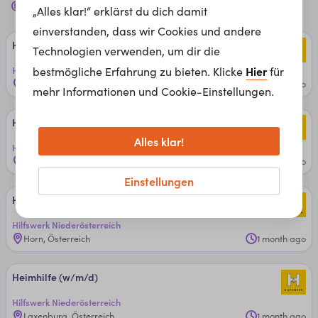
Jobs in
Heimhelfer*in
für dich
„Alles klar!“ erklärst du dich damit
einverstanden, dass wir Cookies und andere
Heim­hil­fe (w/m/d)
Technologien verwenden, um dir die
Hier
Hilfswerk Niederösterreich
bestmögliche Erfahrung zu bieten. Klicke
für
Korneuburg, Österreich
1 month ago
mehr Informationen und Cookie-Einstellungen.
Heim­hil­fe (w/m/d)
Alles klar!
Hilfswerk Niederösterreich
Melk, Österreich
1 month ago
Einstellungen
Heim­hil­fe (w/m/d)
Hilfswerk Niederösterreich
Horn, Österreich
1 month ago
Heim­hil­fe (w/m/d)
Hilfswerk Niederösterreich
Laxenburg, Österreich
1 month ago