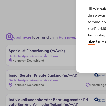
Hi! Wir nu
dir releva
sammeln wi
klar!“ erk
Technologi
apotheker
Jobs für dich in
Hannover, 30159
Hier
für me
Spe­zia­lis­t ­Fi­nan­zie­run­g (m/w/d)
Deutsche Apotheker- und Ärztebank
Hannover, Deutschland
1 month ago
Ju­nior Be­ra­ter Pri­va­te Ban­kin­g (m/w/d)
Deutsche Apotheker- und Ärztebank
Hannover, Deutschland
1 month ago
In­di­vi­dual­kun­den­be­ra­ter Be­ra­tungs­cen­ter Pri­
va­te Ban­kin­g ­Vol­l- o­der ­Teil­zeit (m/w/d)