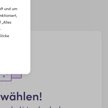
uft und um
ktioniert,
 „Alles
e
Klicke
swählen!