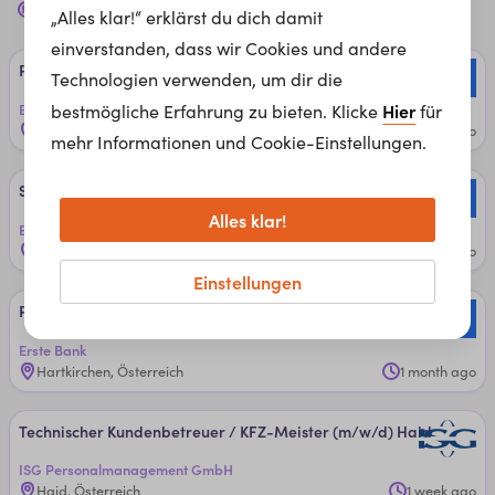
betreuer
Jobs für dich in
Wels, 4600
„Alles klar!“ erklärst du dich damit
einverstanden, dass wir Cookies und andere
Pri­vat­kun­den­be­treu­er:in
Technologien verwenden, um dir die
Hier
Erste Bank
bestmögliche Erfahrung zu bieten. Klicke
für
Peuerbach, Österreich
1 week ago
mehr Informationen und Cookie-Einstellungen.
Ser­vice­kun­den­be­treu­er:in
Alles klar!
Erste Bank
Peuerbach, Österreich
2 weeks ago
Einstellungen
Pri­vat­kun­den­be­treu­er:in
Erste Bank
Hartkirchen, Österreich
1 month ago
Tech­ni­scher Kun­den­be­treu­er / K­FZ-­Meis­ter (m/w/d) Haid
ISG Personalmanagement GmbH
Haid, Österreich
1 week ago