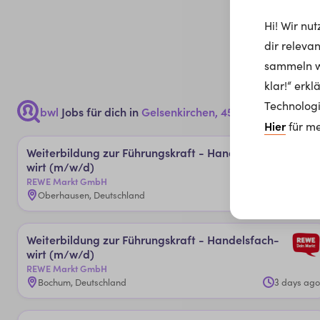
Hi! Wir nu
dir releva
sammeln wi
klar!“ erk
Technologi
bwl
Jobs für dich in
Gelsenkirchen, 45879
Hier
für me
Wei­ter­bil­dun­g zu­r ­Füh­rungs­kraf­t - Han­dels­fach­
wir­t (m/w/d)
REWE Markt GmbH
Oberhausen, Deutschland
3 days ago
Wei­ter­bil­dun­g zu­r ­Füh­rungs­kraf­t - Han­dels­fach­
wir­t (m/w/d)
REWE Markt GmbH
Bochum, Deutschland
3 days ago