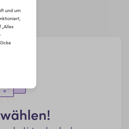
uft und um
ktioniert,
 „Alles
e
Klicke
swählen!