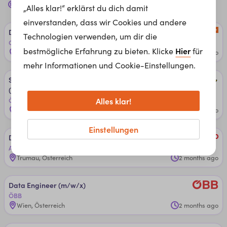
data scientist
Jobs für dich in
Schwechat, 2320
„Alles klar!“ erklärst du dich damit
einverstanden, dass wir Cookies und andere
Da­ta­ En­gi­nee­r (m/w/d)*
Technologien verwenden, um dir die
Gebrüder Weiss Gesellschaft m.b.H.
Hier
bestmögliche Erfahrung zu bieten. Klicke
für
Maria Lanzendorf, Österreich
3 weeks ago
mehr Informationen und Cookie-Einstellungen.
Se­nior AI Da­ta­ En­gi­nee­r - ­Pos­t Busi­nes­s ­So­lu­ti­ons­ Gmb­H
(w/m/d)
Alles klar!
Österreichische Post AG
Wien, Österreich
1 month ago
Einstellungen
Da­ta­ ­Sci­en­tis­t ­Sup­p­ly Chain ­Ma­nage­men­t (m/w/d)
Adecco Österreich
Trumau, Österreich
2 months ago
Da­ta­ En­gi­nee­r (m/w/x)
ÖBB
Wien, Österreich
2 months ago