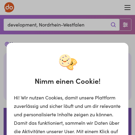
development, Nordrhein-Westfalen
Ups...
Leider haben wir keine passenden Jobs mit den
gegebenen Filtern. Bitte überprüfe deine Eingabe
oder probiere es mit anderen Filtern,
Nimm einen Cookie!
Suche zurücksetzen
Hi! Wir nutzen Cookies, damit unsere Plattform
zuverlässig und sicher läuft und um dir relevante
Impressum
Datenschutzerklärung
Cookies
und personalisierte Inhalte zeigen zu können.
Damit das funktioniert, sammeln wir Daten über
Für Arbeitgeber
die Aktivitäten unserer User. Mit einem Klick auf