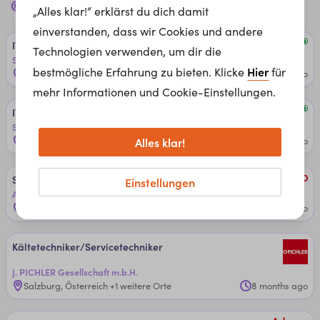
edv servicetechniker
Jobs für dich in
Salzburg
„Alles klar!“ erklärst du dich damit
einverstanden, dass wir Cookies und andere
IT-­Sup­por­t En­gi­nee­r (m/w/d)
Technologien verwenden, um dir die
SPAR Österreichische Warenhandels-AG
Hier
bestmögliche Erfahrung zu bieten. Klicke
für
Salzburg, Österreich
1 month ago
mehr Informationen und Cookie-Einstellungen.
IT-­Sup­por­t ­SPAR ­Fi­lia­len­ (m/w/d)
SPAR Österreichische Warenhandels-AG
Alles klar!
Salzburg, Österreich
1 month ago
Ser­vice­tech­ni­ker:in ­Ge­bäu­de­tech­ni­k (m/w/d)
Einstellungen
Adecco Österreich
Salzburg, Österreich
1 month ago
Käl­te­tech­ni­ker/­Ser­vice­tech­ni­ker
J. PICHLER Gesellschaft m.b.H.
Salzburg, Österreich
+1 weitere Orte
8 months ago